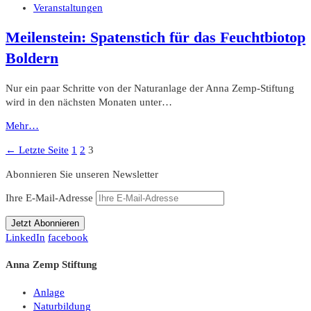
Veranstaltungen
Meilenstein: Spatenstich für das Feuchtbiotop
Boldern
Nur ein paar Schritte von der Naturanlage der Anna Zemp-Stiftung
wird in den nächsten Monaten unter…
Mehr…
Seitennummerierung
Seite
Seite
Seite
← Letzte Seite
1
2
3
der
Abonnieren Sie unseren Newsletter
Beiträge
Ihre E-Mail-Adresse
LinkedIn
facebook
Anna Zemp Stiftung
Anlage
Naturbildung