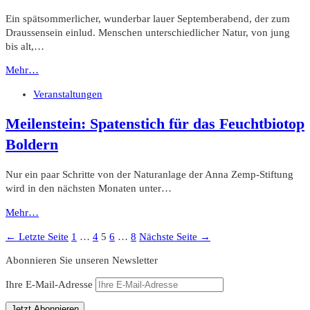
Ein spätsommerlicher, wunderbar lauer Septemberabend, der zum
Draussensein einlud. Menschen unterschiedlicher Natur, von jung
bis alt,…
Mehr…
Veranstaltungen
Meilenstein: Spatenstich für das Feuchtbiotop
Boldern
Nur ein paar Schritte von der Naturanlage der Anna Zemp-Stiftung
wird in den nächsten Monaten unter…
Mehr…
Seitennummerierung
Seite
Seite
Seite
Seite
Seite
← Letzte Seite
1
…
4
5
6
…
8
Nächste Seite →
der
Abonnieren Sie unseren Newsletter
Beiträge
Ihre E-Mail-Adresse