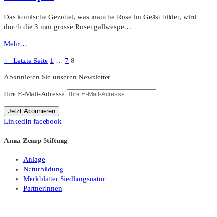
Das komische Gezottel, was manche Rose im Geäst bildet, wird
durch die 3 mm grosse Rosengallwespe…
Mehr…
Seitennummerierung
Seite
Seite
Seite
← Letzte Seite
1
…
7
8
der
Abonnieren Sie unseren Newsletter
Beiträge
Ihre E-Mail-Adresse
LinkedIn
facebook
Anna Zemp Stiftung
Anlage
Naturbildung
Merkblätter Siedlungsnatur
PartnerInnen