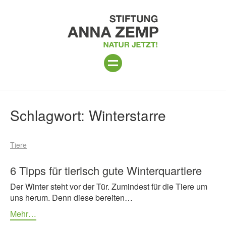
ANLAGE
Suchergebnisse
Schlagwort:
Winterstarre
PROGRAMM 2026
Tiere
PROJEKTE
BESUCH
6 Tipps für tierisch gute Winterquartiere
Der Winter steht vor der Tür. Zumindest für die Tiere um
UNTERSTÜTZEN
uns herum. Denn diese bereiten…
ÜBER UNS
Mehr…