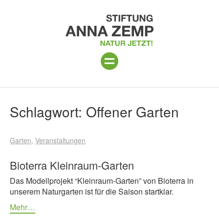
ANLAGE
Suchergebnisse
Schlagwort:
Offener Garten
PROGRAMM 2026
Garten
Veranstaltungen
PROJEKTE
BESUCH
Bioterra Kleinraum-Garten
Das Modellprojekt “Kleinraum-Garten” von Bioterra in
UNTERSTÜTZEN
unserem Naturgarten ist für die Saison startklar.
ÜBER UNS
Mehr…