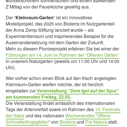
wunderschönem Sonnenschein und einem stärkenden
Z’Mittag von der Feuerküche gesellig aus.
Der “
Kleinraum-Garten
” ist ein innovatives
Modellprojekt, das 2025 von Bioterra im Nutzgartenteil
der Anna Zemp-Stiftung lanciert wurde – als
Experimentierraum und inspirierendes Beispiel für die
Auseinandersetzung mit dem Garten der Zukunft.
Mehr zu diesem Pionierprojekt erfahren Sie bei einer der
Führungen am 14. Juni im Rahmen der “Offenen Gärten”
in unserem Naturgarten (jeweils um 11:00 Uhr und 14:00
Uhr).
Wer vorher schon einen Blick auf den frisch angelegten
Kleinraum-Garten werfen möchte, der ist herzlich
eingeladen zur
Veranstaltung “Dem Igel auf der Spur”
am kommenden Freitag, 22.05.
Die Veranstaltung findet anlässlich des internationalen
Tags der Artenvielfalt sowie im Rahmen des
10. Festivals
der Natur
und des nationalen
Wochenendes “Offene
Schmetterlingsgärten
” von
Bioterra
und
Pro Natura
statt.