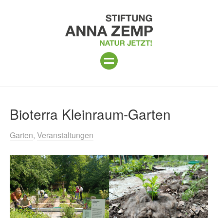
ANLAGE
Suchergebnisse
Bioterra Kleinraum-Garten
PROGRAMM 2026
Garten
Veranstaltungen
PROJEKTE
BESUCH
UNTERSTÜTZEN
ÜBER UNS