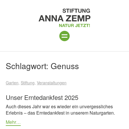
ANLAGE
Suchergebnisse
Schlagwort:
Genuss
PROGRAMM 2026
Garten
Stiftung
Veranstaltungen
PROJEKTE
BESUCH
Unser Erntedankfest 2025
Auch dieses Jahr war es wieder ein unvergessliches
UNTERSTÜTZEN
Erlebnis – das Erntedankfest in unserem Naturgarten.
ÜBER UNS
Mehr…