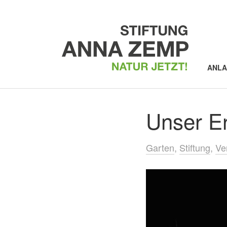
ANL
Unser E
Garten
Stiftung
Ve