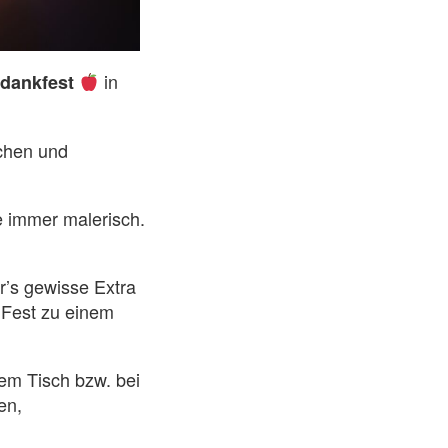
in
edankfest
chen und
ie immer malerisch.
r’s gewisse Extra
 Fest zu einem
em Tisch bzw. bei
en,