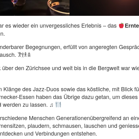
r es wieder ein unvergessliches Erlebnis – das
Ernt
n.
underbarer Begegnungen, erfüllt von angeregten Gesprä
inspirierendem Austausch. 𐦂𖨆𐀪𖠋
ck über den Zürichsee und weit bis in die Bergwelt war w
 Klänge des Jazz-Duos sowie das köstliche, mit Blick fü
hmecker-Essen haben das Übrige dazu getan, um dieses
d werden zu lassen. ♫
erschiedene Menschen Generationenübergreifend an ein
ensitzen, plaudern, schmausen, lauschen und geniess
ntdecken und Verbindungen entstehen.