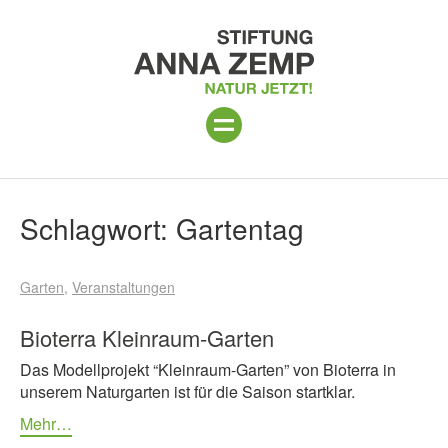
ANLAGE
Suchergebnisse
Schlagwort:
Gartentag
PROGRAMM 2026
Garten
Veranstaltungen
PROJEKTE
BESUCH
Bioterra Kleinraum-Garten
Das Modellprojekt “Kleinraum-Garten” von Bioterra in
UNTERSTÜTZEN
unserem Naturgarten ist für die Saison startklar.
ÜBER UNS
Mehr…