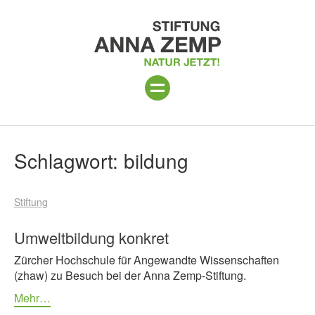
ANLAGE
Suchergebnisse
Schlagwort:
bildung
PROGRAMM 2026
Stiftung
PROJEKTE
BESUCH
Umweltbildung konkret
Zürcher Hochschule für Angewandte Wissenschaften
UNTERSTÜTZEN
(zhaw) zu Besuch bei der Anna Zemp-Stiftung.
ÜBER UNS
Mehr…