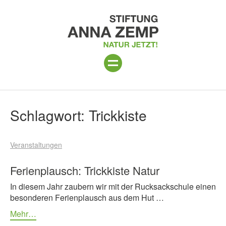
ANLAGE
Suchergebnisse
Schlagwort:
Trickkiste
PROGRAMM 2026
Veranstaltungen
PROJEKTE
BESUCH
Ferienplausch: Trickkiste Natur
In diesem Jahr zaubern wir mit der Rucksackschule einen
UNTERSTÜTZEN
besonderen Ferienplausch aus dem Hut …
ÜBER UNS
Mehr…