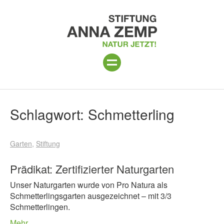
ANLAGE
Suchergebnisse
Schlagwort:
Schmetterling
PROGRAMM 2026
Garten
Stiftung
PROJEKTE
BESUCH
Prädikat: Zertifizierter Naturgarten
Unser Naturgarten wurde von Pro Natura als
UNTERSTÜTZEN
Schmetterlingsgarten ausgezeichnet – mit 3/3
Schmetterlingen.
ÜBER UNS
Mehr…