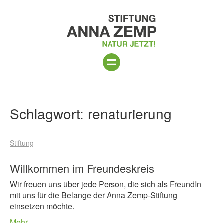
ANLAGE
Suchergebnisse
Schlagwort:
renaturierung
PROGRAMM 2026
Stiftung
PROJEKTE
BESUCH
Willkommen im Freundeskreis
Wir freuen uns über jede Person, die sich als FreundIn
UNTERSTÜTZEN
mit uns für die Belange der Anna Zemp-Stiftung
einsetzen möchte.
ÜBER UNS
Mehr…