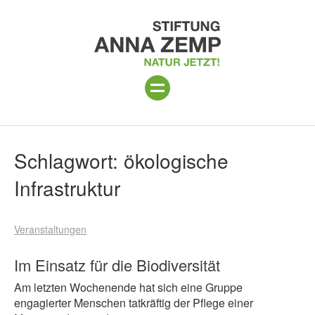
ANLAGE
Suchergebnisse
Schlagwort:
ökologische
PROGRAMM 2026
Infrastruktur
PROJEKTE
Veranstaltungen
BESUCH
Im Einsatz für die Biodiversität
UNTERSTÜTZEN
Am letzten Wochenende hat sich eine Gruppe
ÜBER UNS
engagierter Menschen tatkräftig der Pflege einer