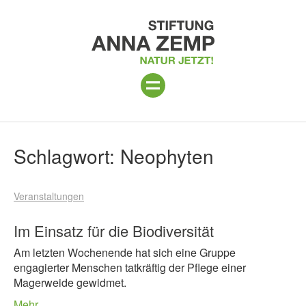
ANLAGE
Suchergebnisse
Schlagwort:
Neophyten
PROGRAMM 2026
Veranstaltungen
PROJEKTE
BESUCH
Im Einsatz für die Biodiversität
Am letzten Wochenende hat sich eine Gruppe
UNTERSTÜTZEN
engagierter Menschen tatkräftig der Pflege einer
Magerweide gewidmet.
ÜBER UNS
Mehr…