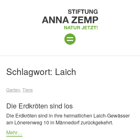
ANLAGE
Suchergebnisse
Schlagwort:
Laich
PROGRAMM 2026
Garten
Tiere
PROJEKTE
BESUCH
Die Erdkröten sind los
Die Erdkröten sind in ihre heimatlichen Laich-Gewässer
UNTERSTÜTZEN
am Lönerenweg 10 in Männedorf zurückgekehrt.
ÜBER UNS
Mehr…