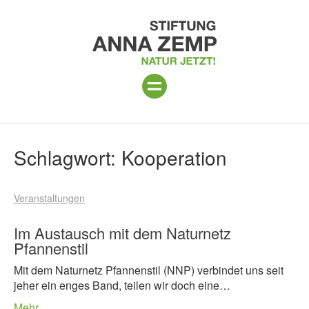
ANLAGE
Suchergebnisse
Schlagwort:
Kooperation
PROGRAMM 2026
Veranstaltungen
PROJEKTE
BESUCH
Im Austausch mit dem Naturnetz
Pfannenstil
UNTERSTÜTZEN
Mit dem Naturnetz Pfannenstil (NNP) verbindet uns seit
jeher ein enges Band, teilen wir doch eine…
ÜBER UNS
Mehr…