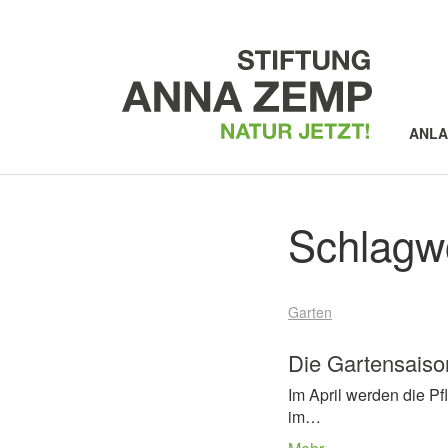
ANL
Schlagw
Garten
Die Gartensaiso
Im April werden die P
im…