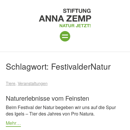
ANLAGE
Suchergebnisse
Schlagwort:
FestivalderNatur
PROGRAMM 2026
Tiere
Veranstaltungen
PROJEKTE
BESUCH
Naturerlebnisse vom Feinsten
Beim Festival der Natur begeben wir uns auf die Spur
UNTERSTÜTZEN
des Igels – Tier des Jahres von Pro Natura.
ÜBER UNS
Mehr…