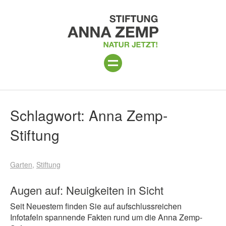
ANLAGE
Suchergebnisse
Schlagwort:
Anna Zemp-
PROGRAMM 2026
Stiftung
PROJEKTE
Garten
Stiftung
BESUCH
Augen auf: Neuigkeiten in Sicht
UNTERSTÜTZEN
Seit Neuestem finden Sie auf aufschlussreichen
ÜBER UNS
Infotafeln spannende Fakten rund um die Anna Zemp-