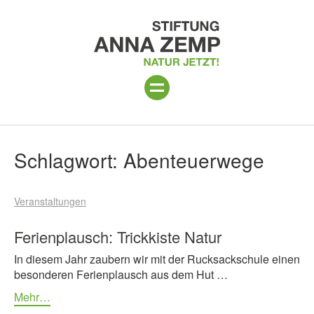
ANLAGE
Suchergebnisse
Schlagwort:
Abenteuerwege
PROGRAMM 2026
Veranstaltungen
PROJEKTE
BESUCH
Ferienplausch: Trickkiste Natur
In diesem Jahr zaubern wir mit der Rucksackschule einen
UNTERSTÜTZEN
besonderen Ferienplausch aus dem Hut …
ÜBER UNS
Mehr…