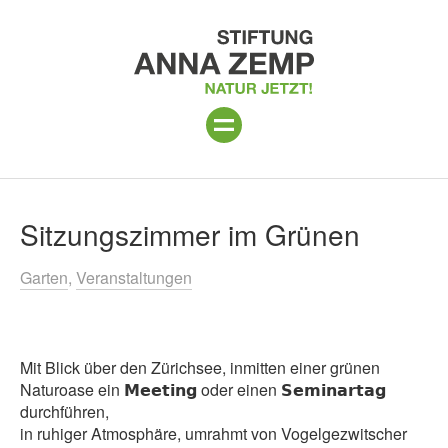
ANLAGE
Suchergebnisse
Sitzungszimmer im Grünen
PROGRAMM 2026
Garten
Veranstaltungen
PROJEKTE
BESUCH
Mit Blick über den Zürichsee, inmitten einer grünen
UNTERSTÜTZEN
Naturoase ein 𝗠𝗲𝗲𝘁𝗶𝗻𝗴 oder einen 𝗦𝗲𝗺𝗶𝗻𝗮𝗿𝘁𝗮𝗴
durchführen,
ÜBER UNS
in ruhiger Atmosphäre, umrahmt von Vogelgezwitscher