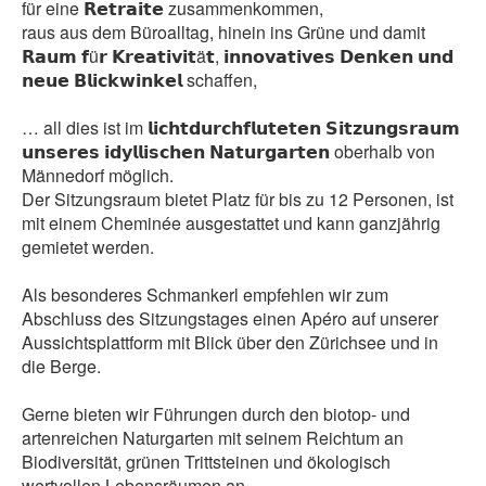
für eine 𝗥𝗲𝘁𝗿𝗮𝗶𝘁𝗲 zusammenkommen,
raus aus dem Büroalltag, hinein ins Grüne und damit
𝗥𝗮𝘂𝗺 𝗳ü𝗿 𝗞𝗿𝗲𝗮𝘁𝗶𝘃𝗶𝘁ä𝘁, 𝗶𝗻𝗻𝗼𝘃𝗮𝘁𝗶𝘃𝗲𝘀 𝗗𝗲𝗻𝗸𝗲𝗻 𝘂𝗻𝗱
𝗻𝗲𝘂𝗲 𝗕𝗹𝗶𝗰𝗸𝘄𝗶𝗻𝗸𝗲𝗹 schaffen,
… all dies ist im 𝗹𝗶𝗰𝗵𝘁𝗱𝘂𝗿𝗰𝗵𝗳𝗹𝘂𝘁𝗲𝘁𝗲𝗻 𝗦𝗶𝘁𝘇𝘂𝗻𝗴𝘀𝗿𝗮𝘂𝗺
𝘂𝗻𝘀𝗲𝗿𝗲𝘀 𝗶𝗱𝘆𝗹𝗹𝗶𝘀𝗰𝗵𝗲𝗻 𝗡𝗮𝘁𝘂𝗿𝗴𝗮𝗿𝘁𝗲𝗻 oberhalb von
Männedorf möglich.
Der Sitzungsraum bietet Platz für bis zu 12 Personen, ist
mit einem Cheminée ausgestattet und kann ganzjährig
gemietet werden.
Als besonderes Schmankerl empfehlen wir zum
Abschluss des Sitzungstages einen Apéro auf unserer
Aussichtsplattform mit Blick über den Zürichsee und in
die Berge.
Gerne bieten wir Führungen durch den biotop- und
artenreichen Naturgarten mit seinem Reichtum an
Biodiversität, grünen Trittsteinen und ökologisch
wertvollen Lebensräumen an.